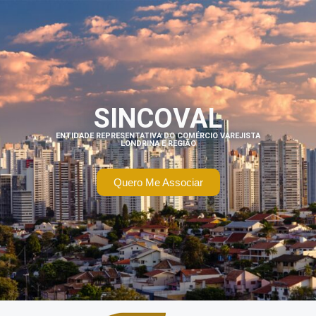
SINCOVAL
ENTIDADE REPRESENTATIVA DO COMÉRCIO VAREJISTA
LONDRINA E REGIÃO
Quero Me Associar