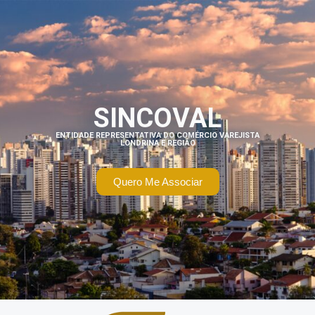
SINCOVAL
ENTIDADE REPRESENTATIVA DO COMÉRCIO VAREJISTA
LONDRINA E REGIÃO
Quero Me Associar