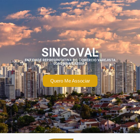
SINCOVAL
ENTIDADE REPRESENTATIVA DO COMÉRCIO VAREJISTA
LONDRINA E REGIÃO
Quero Me Associar