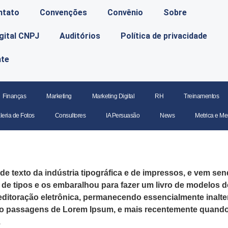
ntato
Convenções
Convênio
Sobre
igital CNPJ
Auditórios
Política de privacidade
nte
Finanças
Marketing
Marketing Digital
RH
Treinamentos
leria de Fotos
Consultores
IA Persuasão
News
Metrica e Me
 texto da indústria tipográfica e de impressos, e vem sen
 tipos e os embaralhou para fazer um livro de modelos d
editoração eletrônica, permanecendo essencialmente inalte
o passagens de Lorem Ipsum, e mais recentemente quando 
.