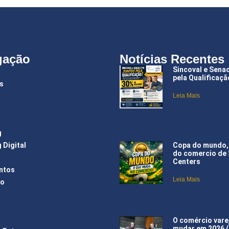
gação
Notícias Recentes
Sincoval e Sena
pela Qualificaçã
s
Leia Mais
g
Copa do mundo,
 Digital
do comercio de
Centers
ntos
Leia Mais
ão
O comércio varej
mudar em 2026 