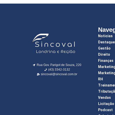
Nave
Noticias
Destaque
Gestão
Direito
Finanças
Rua Gov. Parigot de Souza, 220
Marketin
(43) 3342-3132
Marketing
sincoval@sincoval.com.br
RH
Treiname
Tributaç
Vendas
Licitação
Podcast