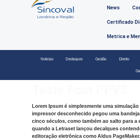
News
Co
Certificado D
Metrica e Me
Noticias
Destaques
Gestão
Direito
Ga
Teste Post PPV3
Lorem Ipsum
é simplesmente uma simulação de
impressor desconhecido pegou uma bandeja de
cinco séculos, como também ao salto para a 
quando a Letraset lançou decalques contend
editoração eletrônica como Aldus PageMaker