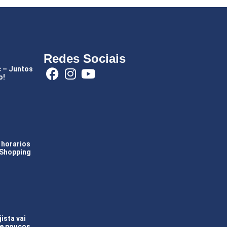
Redes Sociais
c – Juntos
o!
 horarios
 Shopping
ista vai
(e poucos