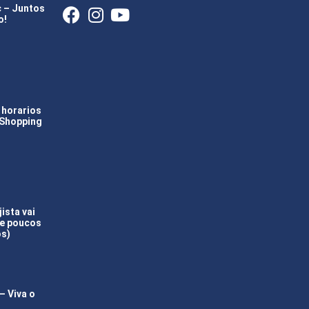
c – Juntos
o!
 horarios
 Shopping
ista vai
(e poucos
os)
 Viva o