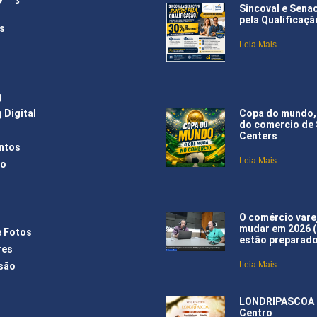
Sincoval e Sena
pela Qualificaçã
s
Leia Mais
g
Copa do mundo,
 Digital
do comercio de
Centers
ntos
Leia Mais
ão
O comércio varej
mudar em 2026 
e Fotos
estão preparad
res
Leia Mais
são
LONDRIPASCOA –
Centro