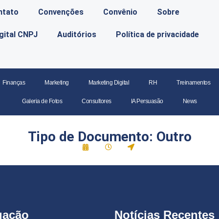
ntato
Convenções
Convênio
Sobre
igital CNPJ
Auditórios
Política de privacidade
Finanças
Marketing
Marketing Digital
RH
Treinamentos
Galeria de Fotos
Consultores
IA Persuasão
News
Tipo de Documento: Outro
gação
Notícias Recentes