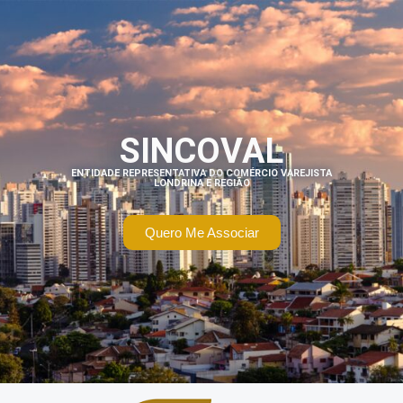
SINCOVAL
ENTIDADE REPRESENTATIVA DO COMÉRCIO VAREJISTA
LONDRINA E REGIÃO
Quero Me Associar