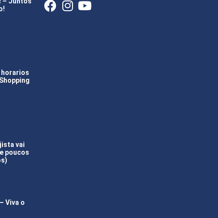
c – Juntos
o!
 horarios
 Shopping
ista vai
(e poucos
os)
 Viva o