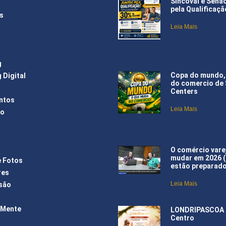
Sincoval e Sena
pela Qualificaçã
s
Leia Mais
g
Copa do mundo,
 Digital
do comercio de
Centers
ntos
Leia Mais
ão
O comércio varej
mudar em 2026 
e Fotos
estão preparad
res
Leia Mais
são
 Mente
LONDRIPASCOA –
Centro