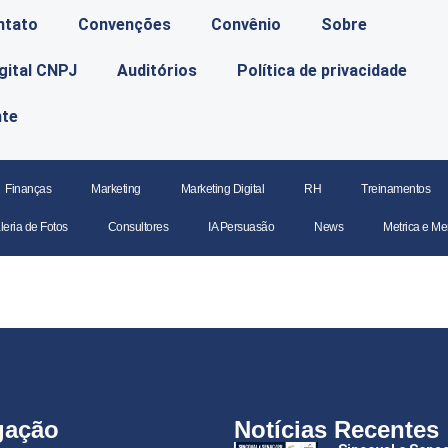
ntato
Convenções
Convênio
Sobre
igital CNPJ
Auditórios
Política de privacidade
nte
Finanças
Marketing
Marketing Digital
RH
Treinamentos
leria de Fotos
Consultores
IA Persuasão
News
Metrica e Me
gação
Notícias Recentes