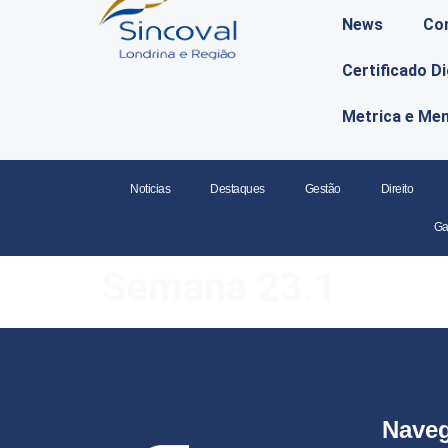
News
Co
Certificado D
Metrica e Me
Noticias
Destaques
Gestão
Direito
Ga
Semana 23.1
Nave