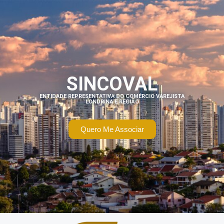
SINCOVAL
ENTIDADE REPRESENTATIVA DO COMÉRCIO VAREJISTA
LONDRINA E REGIÃO
Quero Me Associar