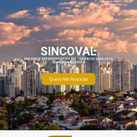
SINCOVAL
ENTIDADE REPRESENTATIVA DO COMÉRCIO VAREJISTA
LONDRINA E REGIÃO
Quero Me Associar