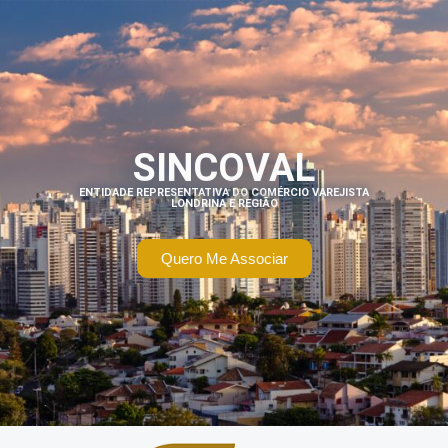
SINCOVAL
ENTIDADE REPRESENTATIVA DO COMÉRCIO VAREJISTA
LONDRINA E REGIÃO
Quero Me Associar