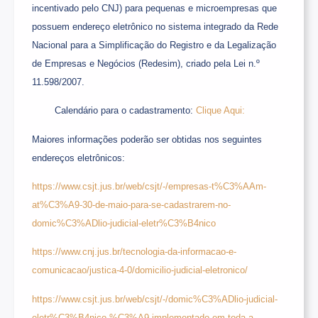
incentivado pelo CNJ) para pequenas e microempresas que
possuem endereço eletrônico no sistema integrado da Rede
Nacional para a Simplificação do Registro e da Legalização
de Empresas e Negócios (Redesim), criado pela Lei n.º
11.598/2007.
Calendário para o cadastramento:
Clique Aqui:
Maiores informações poderão ser obtidas nos seguintes
endereços eletrônicos:
https://www.csjt.jus.br/web/csjt/-/empresas-t%C3%AAm-
at%C3%A9-30-de-maio-para-se-cadastrarem-no-
domic%C3%ADlio-judicial-eletr%C3%B4nico
https://www.cnj.jus.br/tecnologia-da-informacao-e-
comunicacao/justica-4-0/domicilio-judicial-eletronico/
https://www.csjt.jus.br/web/csjt/-/domic%C3%ADlio-judicial-
eletr%C3%B4nico-%C3%A9-implementado-em-toda-a-