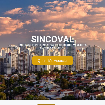
SINCOVAL
ENTIDADE REPRESENTATIVA DO COMÉRCIO VAREJISTA
LONDRINA E REGIÃO
Quero Me Associar