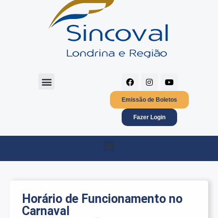
Certificado Digital CNPJ
Política de privacidade
Emissão de Boletos
Fazer Login
Horário de Funcionamento no
Carnaval