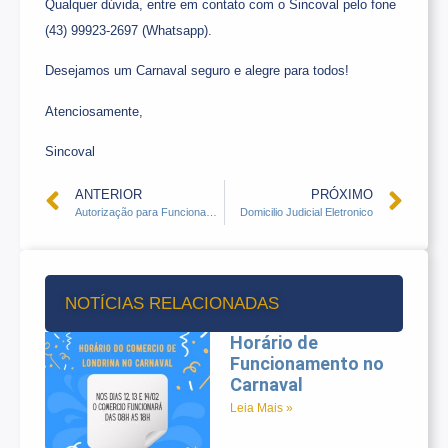
Qualquer dúvida, entre em contato com o Sincoval pelo fone
(43) 99923-2697 (Whatsapp).
Desejamos um Carnaval seguro e alegre para todos!
Atenciosamente,
Sincoval
ANTERIOR
PRÓXIMO
Autorização para Funcionamento aos Domingos em Janeiro e Fevereiro de 2024
Domicilio Judicial Eletronico
NOTÍCIAS RELACIONADAS
Horário de
Funcionamento no
Carnaval
Leia Mais »