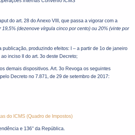
s operações internas Convênio ICMS
caput do art. 28 do Anexo VIII, que passa a vigorar com a
r 19,5% (dezenove vírgula cinco por cento) ou 20% (vinte por
 publicação, produzindo efeitos: I – a partir de 1o de janeiro
ao inciso II do art. 3o deste Decreto;
aos demais dispositivos. Art. 3o Revoga os seguintes
pelo Decreto no 7.871, de 29 de setembro de 2017:
tas do ICMS (Quadro de Impostos)
endência e 136° da República.