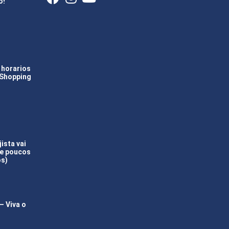
o!
 horarios
 Shopping
ista vai
(e poucos
os)
 Viva o