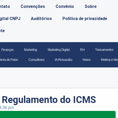
ntato
Convenções
Convênio
Sobre
igital CNPJ
Auditórios
Política de privacidade
nte
Finanças
Marketing
Marketing Digital
RH
Treinamentos
leria de Fotos
Consultores
IA Persuasão
News
Metrica e Me
 Regulamento do ICMS
4:36 pm