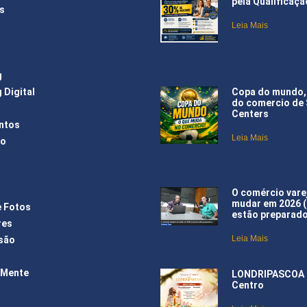
pela Qualificaçã
s
Leia Mais
g
Copa do mundo,
 Digital
do comercio de
Centers
ntos
Leia Mais
ão
O comércio varej
mudar em 2026 
e Fotos
estão preparad
res
Leia Mais
são
 Mente
LONDRIPASCOA –
Centro