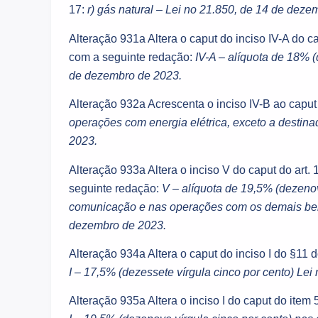
17:
r) gás natural – Lei no 21.850, de 14 de deze
Alteração 931a Altera o caput do inciso IV-A do ca
com a seguinte redação:
IV-A – alíquota de 18% 
de dezembro de 2023.
Alteração 932a Acrescenta o inciso IV-B ao caput 
operações com energia elétrica, exceto a destinad
2023.
Alteração 933a Altera o inciso V do caput do art.
seguinte redação:
V – alíquota de 19,5% (dezenov
comunicação e nas operações com os demais bens
dezembro de 2023.
Alteração 934a Altera o caput do inciso I do §11 
I – 17,5% (dezessete vírgula cinco por cento) Le
Alteração 935a Altera o inciso I do caput do item