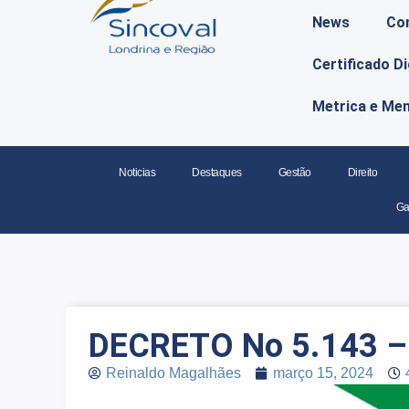
News
Co
Certificado D
Metrica e Me
Noticias
Destaques
Gestão
Direito
Ga
DECRETO No 5.143 –
Reinaldo Magalhães
março 15, 2024