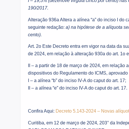
I – 19,5% (dezenove vírgula cinco por cento) na
190/2017.
Alteração 936a Altera a alínea “a” do inciso I do 
seguinte redação:
a) na hipótese de a alíquota se
cento).
Art. 2o Este Decreto entra em vigor na data da sua
de 2024, em relação à alteração 930a do art. 1o e 
II – a partir de 18 de março de 2024, em relação 
dispositivos do Regulamento do ICMS, aprovado 
I – a alínea “b” do inciso IV-A do caput do art. 17;
II – a alínea “e” do inciso IV-A do caput do art. 17.
Confira Aqui:
Decreto 5.143-2024 – Novas alíquo
Curitiba, em 12 de março de 2024, 203° da Indep