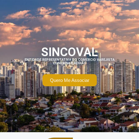
SINCOVAL
ENTIDADE REPRESENTATIVA DO COMÉRCIO VAREJISTA
LONDRINA E REGIÃO
Quero Me Associar