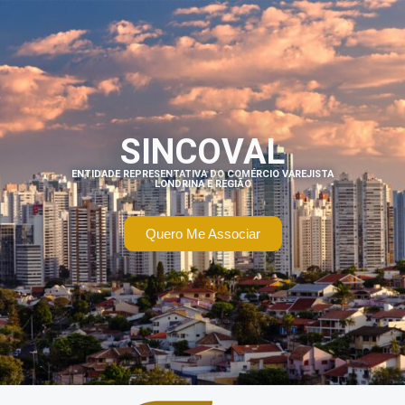
SINCOVAL
ENTIDADE REPRESENTATIVA DO COMÉRCIO VAREJISTA
LONDRINA E REGIÃO
Quero Me Associar