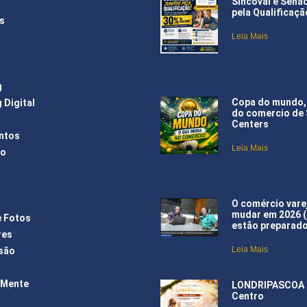
Sincoval e Sena
pela Qualificaçã
s
Leia Mais
g
Copa do mundo,
 Digital
do comercio de
Centers
ntos
Leia Mais
ão
O comércio varej
mudar em 2026 
e Fotos
estão preparad
res
Leia Mais
são
 Mente
LONDRIPASCOA –
Centro