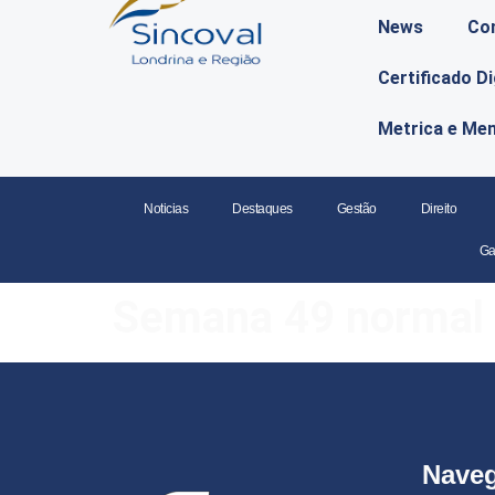
News
Co
Certificado D
Metrica e Me
Noticias
Destaques
Gestão
Direito
Ga
Semana 49 normal
Nave