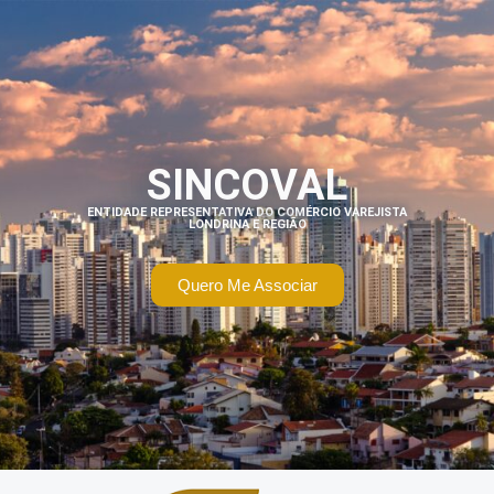
SINCOVAL
ENTIDADE REPRESENTATIVA DO COMÉRCIO VAREJISTA
LONDRINA E REGIÃO
Quero Me Associar