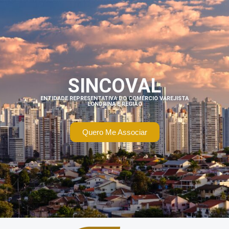
SINCOVAL
ENTIDADE REPRESENTATIVA DO COMÉRCIO VAREJISTA
LONDRINA E REGIÃO
Quero Me Associar