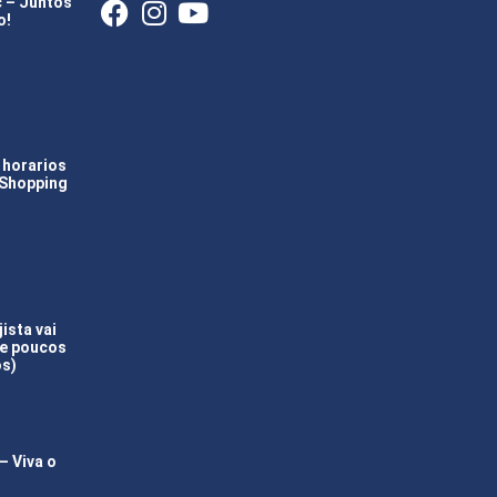
c – Juntos
o!
 horarios
 Shopping
ista vai
(e poucos
os)
 Viva o