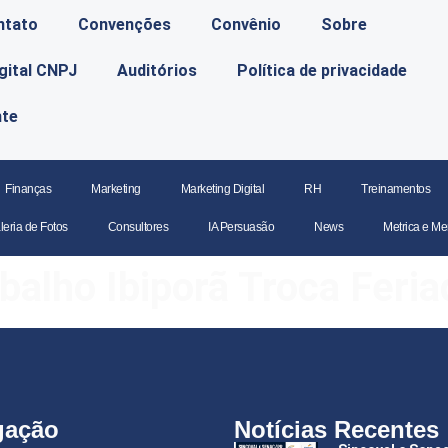
ntato
Convenções
Convênio
Sobre
igital CNPJ
Auditórios
Política de privacidade
nte
Finanças
Marketing
Marketing Digital
RH
Treinamentos
leria de Fotos
Consultores
IA Persuasão
News
Metrica e Me
balho Ibiporã Troca Feria
gação
Notícias Recentes