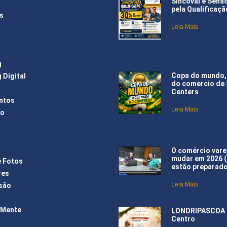
Sincoval e Sena
pela Qualificaçã
s
Leia Mais
g
Copa do mundo,
 Digital
do comercio de
Centers
ntos
Leia Mais
ão
O comércio varej
mudar em 2026 
e Fotos
estão preparad
res
Leia Mais
são
 Mente
LONDRIPASCOA –
Centro