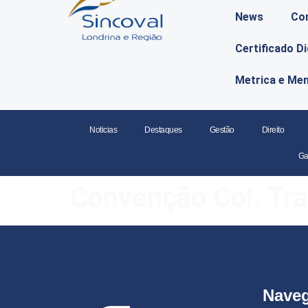
News
Co
Certificado D
Metrica e Me
Noticias
Destaques
Gestão
Direito
Ga
Convenção Col. Tra
Nave