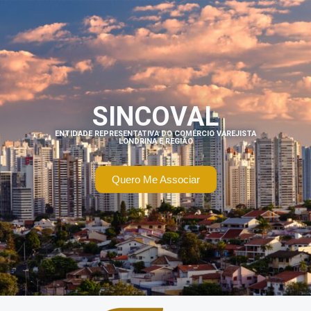
SINCOVAL
ENTIDADE REPRESENTATIVA DO COMÉRCIO VAREJISTA
LONDRINA E REGIÃO
Quero Me Associar