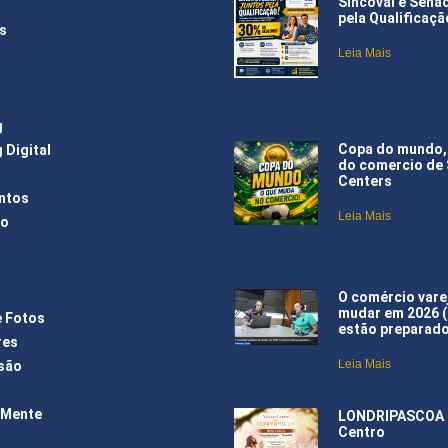
Sincoval e Sena
pela Qualificaçã
s
Leia Mais
g
Copa do mundo,
 Digital
do comercio de
Centers
ntos
Leia Mais
ão
O comércio varej
mudar em 2026 
e Fotos
estão preparad
res
Leia Mais
são
 Mente
LONDRIPASCOA –
Centro