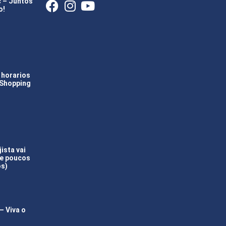
c – Juntos
o!
 horarios
 Shopping
ista vai
(e poucos
os)
 Viva o