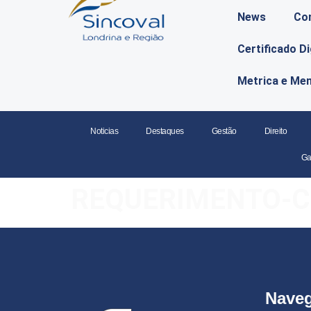
News
Co
Certificado D
Metrica e Me
Noticias
Destaques
Gestão
Direito
Ga
REQUERIMENTO-CC
Nave