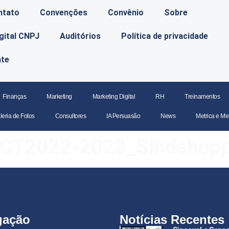
ntato
Convenções
Convênio
Sobre
igital CNPJ
Auditórios
Política de privacidade
nte
Finanças
Marketing
Marketing Digital
RH
Treinamentos
leria de Fotos
Consultores
IA Persuasão
News
Metrica e Me
T2022-2023_Sindshoppi
gação
Notícias Recentes