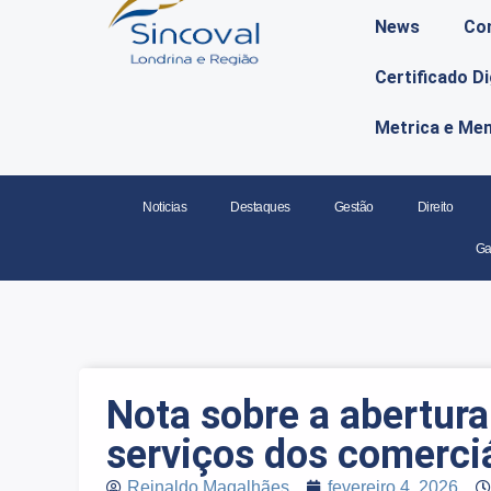
News
Co
Certificado D
Metrica e Me
Noticias
Destaques
Gestão
Direito
Ga
Nota sobre a abertura
serviços dos comerci
Reinaldo Magalhães
fevereiro 4, 2026