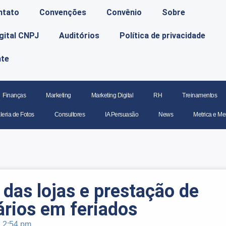
ntato
Convenções
Convênio
Sobre
igital CNPJ
Auditórios
Política de privacidade
nte
Finanças
Marketing
Marketing Digital
RH
Treinamentos
leria de Fotos
Consultores
IA Persuasão
News
Metrica e Me
 das lojas e prestação de
ários em feriados
2:54 pm