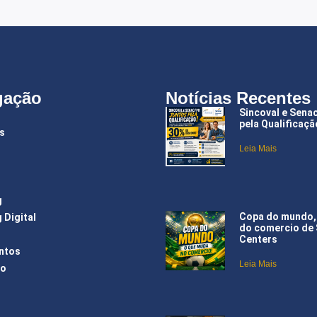
gação
Notícias Recentes
Sincoval e Sena
pela Qualificaçã
s
Leia Mais
g
Copa do mundo,
 Digital
do comercio de
Centers
ntos
Leia Mais
ão