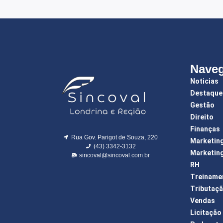
Nave
Noticias
Destaque
Gestão
Direito
Finanças
Rua Gov. Parigot de Souza, 220
Marketin
(43) 3342-3132
Marketing
sincoval@sincoval.com.br
RH
Treiname
Tributaç
Vendas
Licitação