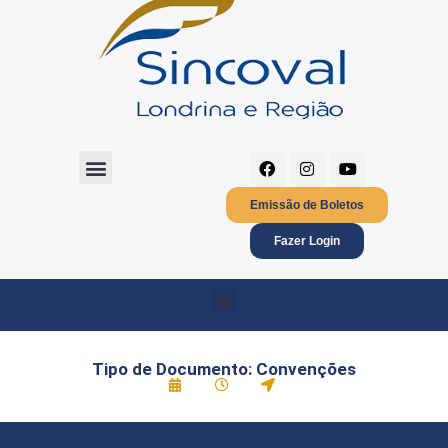
Certificado Digital CNPJ
Política de privacidade
Emissão de Boletos
Fazer Login
Tipo de Documento: Convenções