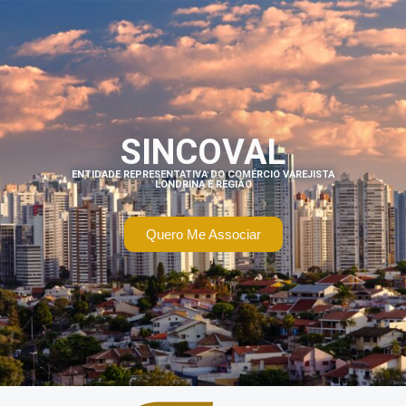
SINCOVAL
ENTIDADE REPRESENTATIVA DO COMÉRCIO VAREJISTA
LONDRINA E REGIÃO
Quero Me Associar